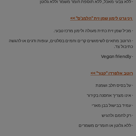
· ללא צבעי מאכל, ללא תוספת חומר משמר וללא גלוטן
ויניגרט לימון שמן זית "הלמנ'ס" >>
· מכיל שמן זית כתית מעולה ולימון מרכז טבעי.
· הרוטב מתאים לשימושים קרים וחמים בסלטים, עופות ודגים או להגשה
כתיבול צד.
· Vegan friendly
רוטב אלפרדו "קנור" >>
· על בסיס חלב ושמנת
· אינו מצריך אחסנה בקירור
· עמיד בבישול בבן מארי
· רק לחמם ולהגיש
· ללא גלוטן או חומרים משמרים