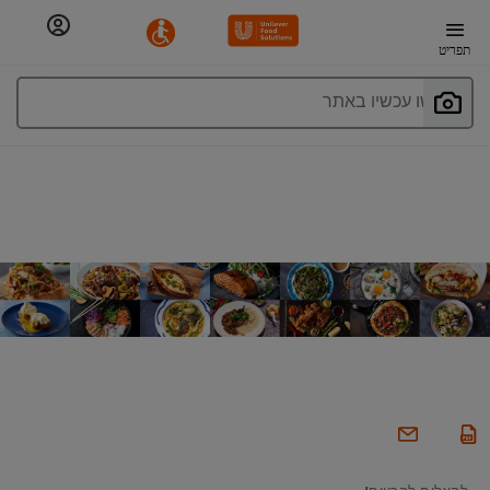
תפריט
חפשו עכשיו באתר
להצליח להרוויח!