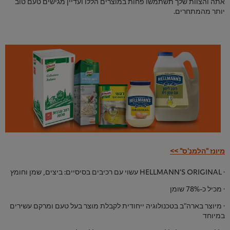
אתה והצוות שלך תשתמשו פחות במוצרים הללו ועדיין מגישים טעם טוב
יותר מהמתחרים.
מיונז "הלמנ'ס" >>
· HELLMANN’S ORIGINAL עשוי עם רכיבים בסיסיים: ביצים, שמן וחומץ
· מכיל כ-78% שומן
· מיוצר בארה"ב בטכנולוגיה ייחודית לקבלת מוצר בעל טעם ומרקם עשירים
במיוחד