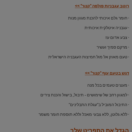
רוטב עגבניות פולפה "קנור" >>
· חומר גלם איכותי להכנת מגוון מנות
· עגבניה איטלקית איכותית
· צבע אדום עז
· מרקם סמיך ועשיר
· טעם מאוזן אל מול חמיצות העגבניה הישראלית
דגש בטעם עוף "קנור" >>
· מעצים טעמים בכל מנה
· למגוון רחב של שימושים - תיבול, בישול והכנת צירים
· התיבול המוביל ב"עגלת התבלינים"
· ללא גלוטן, ללא צבעי מאכל וללא תוספת חומר משמר
הגדל את התפריט שלך