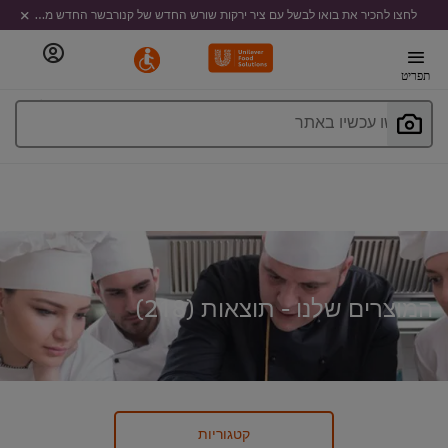
לחצו להכיר את בואו לבשל עם ציר ירקות שורש החדש של קנורבשר החדש מבית קנור
תפריט
חפשו עכשיו באתר
המוצרים שלנו - תוצאות (
218
)
קטגוריות