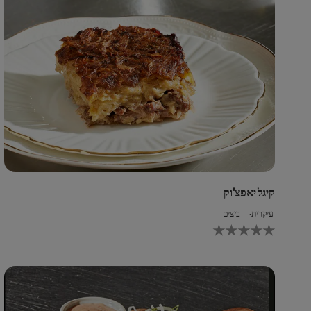
קיגל יאפצ'וק
עיקרית
ביצים
לא
נש
די
עב
pe
זה