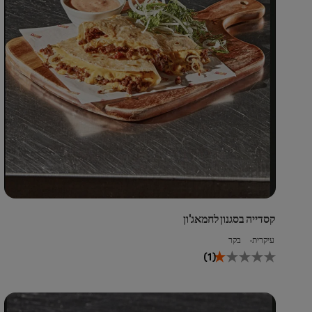
קסדייה בסגנון לחמאג'ון
עיקרית
בקר
הד
(1)
המ
של
זה