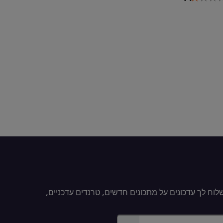
הממוצע
של
קיגל
ירושלמי
זה
הוא
1.0
מתוך
5
מ-1
דירוגים.
וח לך עדכונים על מתכונים חדשים, טרנדים עדכניים,