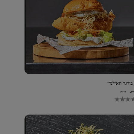
בורגר תאילנדי
ת
דגים
לא
נשלחו
דירוגים
עבור
recipe
זה