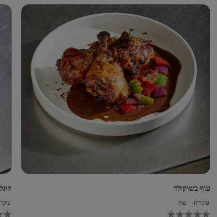
ור
עבור
recipe
reci
זה
עוף בשוקולד
קיגל
עיקרית
עוף
עיקרי
לא