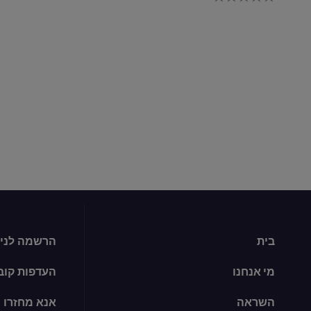
נש
די
עב
pe
זה
בית
הרשמה לניו
מי אנחנו
העדפות קובצי ie
השראה
אנא מחזרו