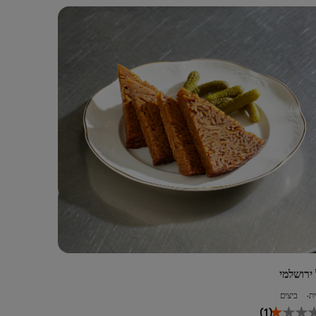
עבור
recipe
זה
 ירושלמי
ת
ביצים
הדירוג
(1)