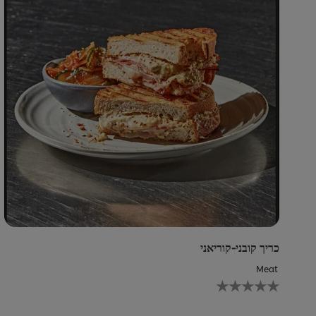
הו
.0
מת
5
די
כריך קובני-קוריאני
Meat
לא
נש
די