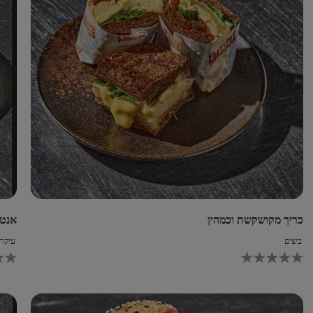
כריך מקושקשת וכמהין
אנטר
ביצים
עיקרי
ירוג
לא
מוצע
נשלחו
דירוגים
קסדייה בסגנון לחמאג&#39;ון
עבור
recipe