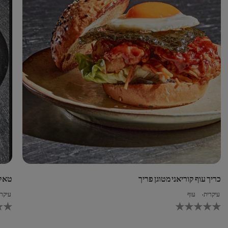
א
זה
1
וך
מ-1
רוגים.
כריך עוף קוריאני מטוגן פריך
טאקו בירייה (ria
עיקרית
עוף
עיקרי
לא
לחו
נשלחו
רוגים
דירוגים