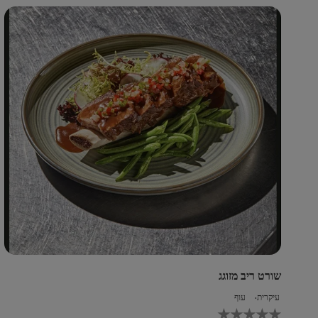
עב
pe
זה
שורט ריב מזוגג
עיקרית
עוף
לא