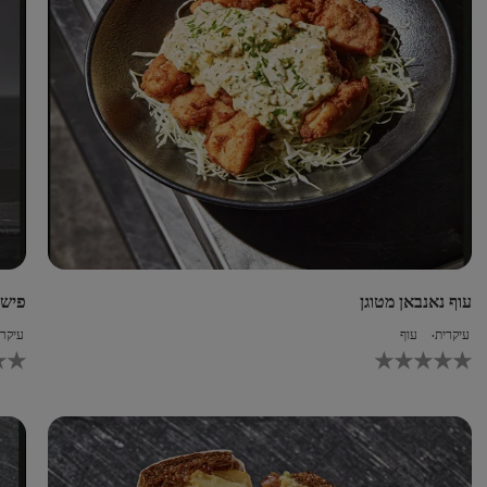
עוף נאנבאן מטוגן
פיש 
עיקרית
עוף
עיקרי
לא
לחו
נשלחו
רוגים
דירוגים
ור
עבור
recipe
reci
זה