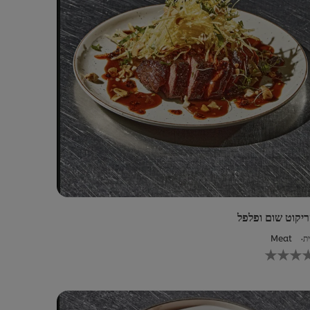
יקוט שום ופלפל
ת
Meat
לא
נשלחו
דירוגים
עבור
recipe