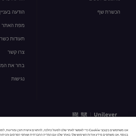
הכשרת שף
הודעה בעניין קוב
מפת האתר
תעודות כשרו
צרו קשר
בחר את המד
נגישות
© 2026 כל הזכויות שמורות | יוניליוור פודסולושיינס
אנו משתמשים בקובצי Cookie כדי לאפשר לאתר שלנו לפעול כהלכה, להתאים אישית תוכן 
בנוסף, אנו משתפים מידע אודות השימוש שלך באתר שלנו עם המדיה החברתית ושותפי הפרסום והניתוח 