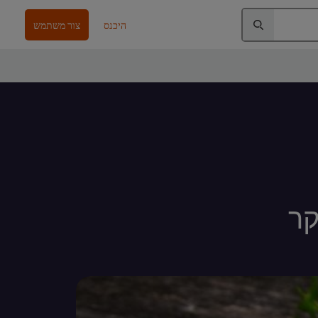
היכנס
צור משתמש
קר