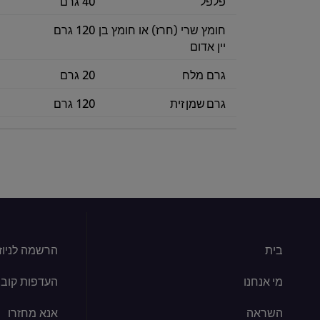
פלפל
40 גרם
חומץ שרי (חרז) או חומץ בן
120 גרם
יין אדום
גרם מלח
20 גרם
גרם שמן זית
120 גרם
בית
הרשמה לניוז
מי אנחנו
העדפות קובצי kie
השראה
אנא מחזרו