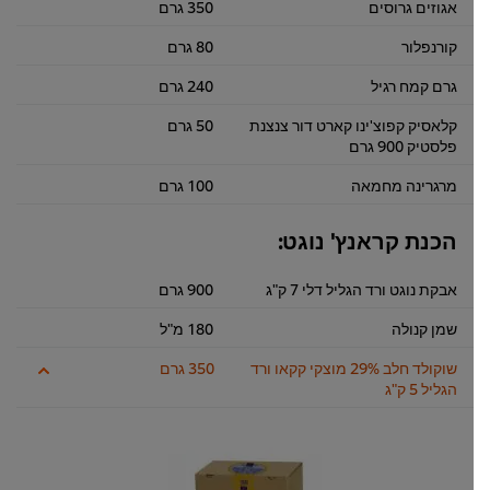
אגוזים גרוסים
350 גרם
קורנפלור
80 גרם
גרם קמח רגיל
240 גרם
קלאסיק קפוצ'ינו קארט דור צנצנת
50 גרם
פלסטיק 900 גרם
מרגרינה מחמאה
100 גרם
הכנת קראנץ' נוגט:
אבקת נוגט ורד הגליל דלי 7 ק"ג
900 גרם
שמן קנולה
180 מ"ל
שוקולד חלב 29% מוצקי קקאו ורד
350 גרם
הגליל 5 ק"ג