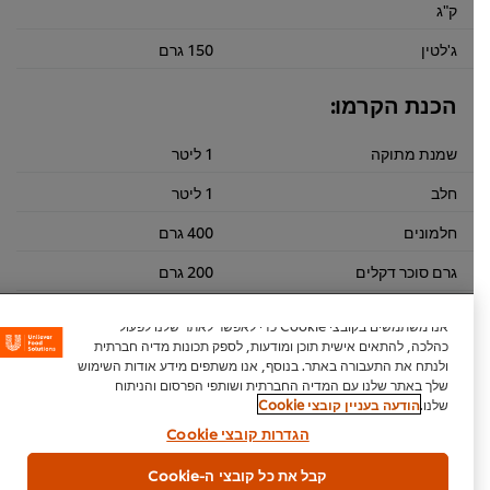
ק"ג
ג'לטין
150 גרם
הכנת הקרמו:
שמנת מתוקה
1 ליטר
חלב
1 ליטר
חלמונים
400 גרם
גרם סוכר דקלים
200 גרם
שוקולד חלב 29% מוצקי קקאו ורד
1.30 ק"ג
אנו משתמשים בקובצי Cookie כדי לאפשר לאתר שלנו לפעול
הגליל 5 ק"ג
כהלכה, להתאים אישית תוכן ומודעות, לספק תכונות מדיה חברתית
ולנתח את התעבורה באתר. בנוסף, אנו משתפים מידע אודות השימוש
שלך באתר שלנו עם המדיה החברתית ושותפי הפרסום והניתוח
שלנו.
הודעה בעניין קובצי Cookie
הגדרות קובצי Cookie
קבל את כל קובצי ה-Cookie