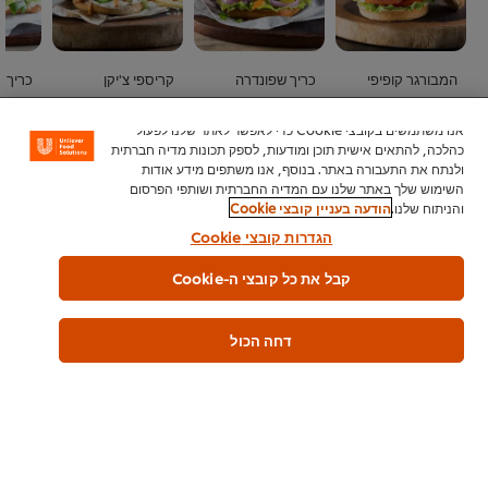
המבורגר קופיפי
כריך שפונדרה
קריספי צ'יקן
כריך ו
לא
לא
לא
נשלחו
נשלחו
נשלחו
אנו משתמשים בקובצי Cookie כדי לאפשר לאתר שלנו לפעול
דירוגים
דירוגים
דירוגים
כהלכה, להתאים אישית תוכן ומודעות, לספק תכונות מדיה חברתית
עבור
עבור
עבור
ולנתח את התעבורה באתר. בנוסף, אנו משתפים מידע אודות
recipe
recipe
recipe
השימוש שלך באתר שלנו עם המדיה החברתית ושותפי הפרסום
צפו בכל המתכונים (311)
זה
זה
זה
והניתוח שלנו.
הודעה בעניין קובצי Cookie
הגדרות קובצי Cookie
קבל את כל קובצי ה-Cookie
דחה הכול
בית
מי אנחנו
השראה