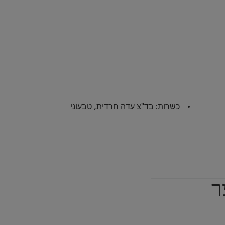
כשרות: בד"צ עדה חרדית, טבעוני
ר