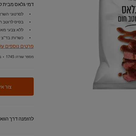
דמי גלאס מבית קנ
לסרטוני השרא
בסיס לרוטב ח
ללא צבעי מא
כשרות: בד"צ 
פרטים נוספים על
מספר שורה:
1745
•
ב
צור אי
להזמנה דרך הווא