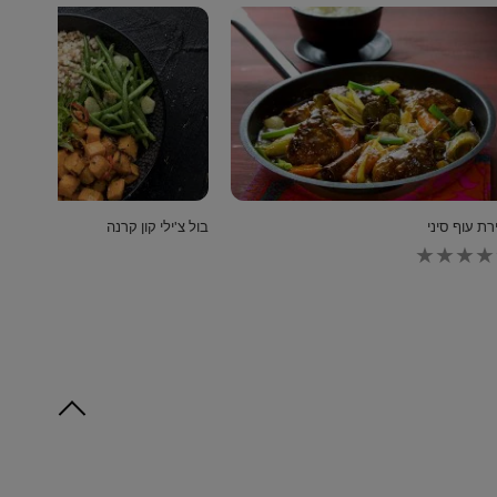
רת עוף סיני
בול צ'ילי קון קרנה
לא
נשלחו
דירוגים
עבור
recipe
זה