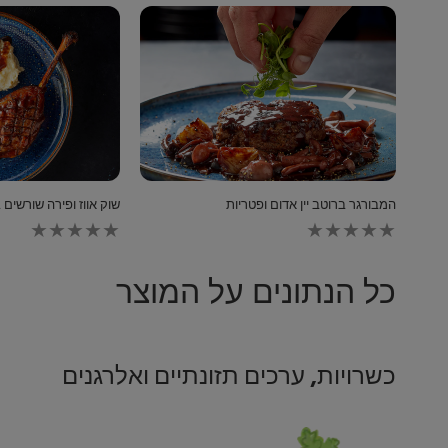
המבורגר ברוטב יין אדום ופטריות
שוק אווז ופירה שורשים 
לא
נשלחו
דירוגים
עבור
כל הנתונים על המוצר
recipe
זה
כשרויות, ערכים תזונתיים ואלרגנים