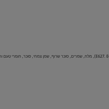
מלטודקסטרין, עמילנים, מחזקי טעם (מונוסודיום גלוטמט,E627. E631), מלח, שמרים, סוכר שרוף,