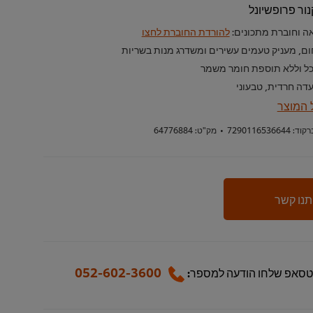
ור פרופשיונל
ה וחוברת מתכונים:
להורדת החוברת לחצו
ום, מעניק טעמים עשירים ומשדרג מנות בשריות
כל וללא תוספת חומר משמר
עדה חרדית, טבעוני
 המוצר
רקוד:
7290116536644
•
מק"ט:
64776884
תנו קשר
052-602-3600
טסאפ שלחו הודעה למספר: