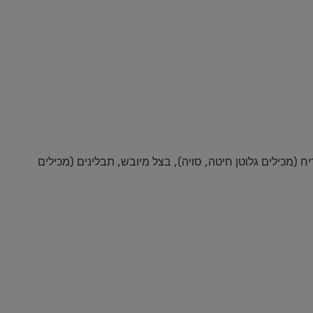
 שמן צמחי, סוכר, חומרי טעם וריח (מכילים גלוטן חיטה, סויה), בצל מיובש, תבלינים (מכילים