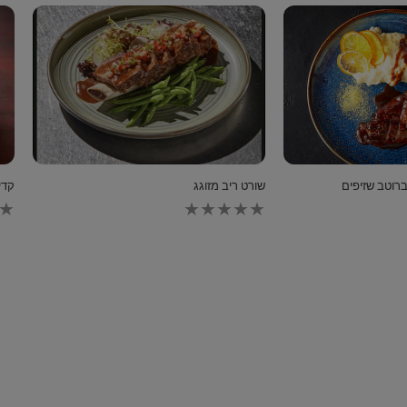
ברוטב שזיפים
שורט ריב מזוגג
קדי
לא
לא
נשלחו
נשלחו
דירוגים
דירוגים
עבור
עבור
recipe
recipe
זה
זה