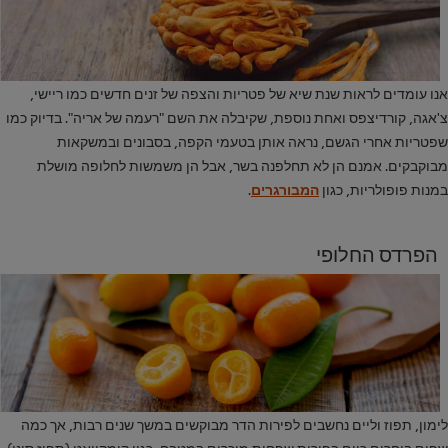
אנו עומדים לראות שנת שיא של פטריות והצפה של זנים חדשים כמו ריישי,
צ'אגה, קורדיצפס ואחת נוספת, שקיבלה את השם "רעמה של אריה". בדיוק כמו
שפטריות אחרי הגשם, נראה אותן בטעמי הקפה, בסבונים ובמשקאות
מבוקבקים. אמנם הן לא תחלפנה בשר, אבל הן משמשות לחלופה מושלת
במנות פופולריות, כגון
המבורגרים
.
הפרדס החלופי
לימון, תפוז וליים נחשבים לפירות הדר מבוקשים במשך שנים רבות, אך כמה
שפים בוחרים כיום בפירות שפחות מוכרים במטבח, כגון קומקוואט (תפוז סיני),