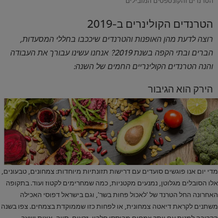
הטרנדים הקולינרים ב-2019
רוצה לדעת מהן האופנות והטרנדים שיככבו בחללי המסעדות,
הברים ובתי הקפה בשנת 2019? אנחנו עשינו עבורך את העבודה
והנה הטרנדים הקולינריים החמים של השנה:
הירק הוא הגיבור
מדי יום אנו פוגשים סועדים עם דרישות תזונתיות מיוחדות: צמחונים, טבעונים,
אלו הסובלים מגלוטן, נמנעים מקטניות, כמה שמחרימים לקטוז ועוד. בתקופה
האחרונה החל הטרנד של 'לאכול פחות בשר', וגם בישראל דפוסי האכילה
משתנים לקראת דיאטה צמחונית, או לפחות כזו שממוקדת בצמחים. צפו בשנה
הקרובה למנות עם יותר צמחים מבוססי חלבון, זרעים, סויה, אצות ושאר