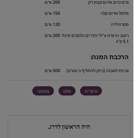
גרם כרוב אדום קצוץ דק
200 גרם
פלפל אדום קלוי
150 גרם
פטרוזיליה
120 גרם
רוטב ויניגרט צ'ילי הדרים הלמנ'ס מיכל
200 גרם
5.1 ק"ג
הרכבת המנה:
גבינת לאבנה (ניתן להחליף ביוגורט)
500 גרם
עיקרית
סלט
צמחוני
היה הראשון לדרג.