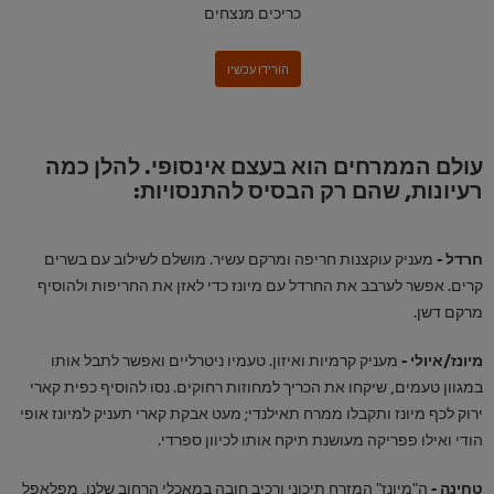
כריכים מנצחים
עולם הממרחים הוא בעצם אינסופי. להלן כמה
רעיונות, שהם רק הבסיס להתנסויות:
חרדל -
מעניק עוקצנות חריפה ומרקם עשיר. מושלם לשילוב עם בשרים
קרים. אפשר לערבב את החרדל עם מיונז כדי לאזן את החריפות ולהוסיף
מרקם דשן.
מיונז/איולי -
מעניק קרמיות ואיזון. טעמיו ניטרליים ואפשר לתבל אותו
במגוון טעמים, שיקחו את הכריך למחוזות רחוקים. נסו להוסיף כפית קארי
ירוק לכף מיונז ותקבלו ממרח תאילנדי; מעט אבקת קארי תעניק למיונז אופי
הורידו עכשיו
הודי ואילו פפריקה מעושנת תיקח אותו לכיוון ספרדי.
טחינה -
ה"מיונז" המזרח תיכוני ורכיב חובה במאכלי הרחוב שלנו, מפלאפל