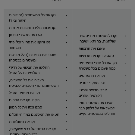
נקו את כל המשטחים (גם לוחות
חיתוך וציוד)
נקו מכונות גלידה ומכונות אחרות
נגבו את מכשירי הטיגון
נקו כל משטח כמו כיסאות,
שולחנות, בר ותאי ישיבה.
נקו ורוקנו את פחי הזבל ופחי
המיחזור
שאבו את הרצפות
שטפו את הרצפות (כולל מדרגות
טאטאו ונקו את הרצפות
ומשטחים בכניסה)
נקו את כל חדרי השירותים
החליפו את הציפוי של רדידי
כמה פעמים בכל משמרת
האלומיניום על הגריל
נקו את התפריטים
העבירו את כל הסינרים,
נגבו מתקני רטבים
השטיחונים ומדי הטבחים לכביסה
אבקו מדפים ופריטי
נקו את מכשירי הגריל
דקורציה אחרים
רוקנו ונקו את הפחים
הסירו את משטחי הגומי
סמנו וכסו את כל המזון
למשקאות על דלפק הבר
והחליפו במשטחים נקיים
חטאו את המסננים במדיחי הכלים
נקו את השולחנות
נקו את הפיות של ברזי משקאות,
ברזי כיורים, וכיורים.