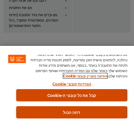
רוקנו ונקו את ארגזי הקרח
נקו את התקרות
נקו ובדקו את ציוד המטבח (חדות
הסכינים, טמפרטורת המקרר, כיול
התנור והתרמומטרים)
אנו משתמשים בקובצי Cookie כדי לאפשר לאתר שלנו לפעול
כהלכה, להתאים אישית תוכן ומודעות, לספק תכונות מדיה חברתית
ולנתח את התעבורה באתר. בנוסף, אנו משתפים מידע אודות
השימוש שלך באתר שלנו עם המדיה החברתית ושותפי הפרסום
והניתוח שלנו.
הודעה בעניין קובצי Cookie
הגדרות קובצי Cookie
לכתבות נוספות >>
קבל את כל קובצי ה-Cookie
דחה הכול