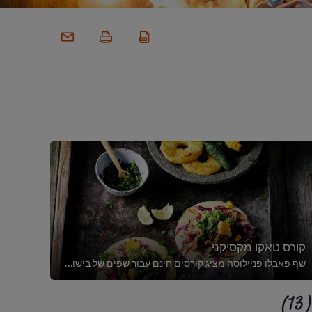
קורס טאקו מקסיקני
שף פאבלו פניילוסה מציג קורסים חינם עבור שפים של בישול מקסיקני וטאקו. בשלו חגיגה חריפה עם טיפים וטכניקות ייחודיות!