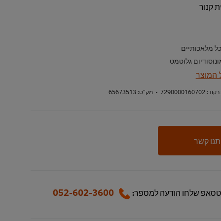
ת קנור
ל מלאכותיים
נוסודיום גלוטמט
 המוצר
רקוד:
7290000160702
•
מק"ט:
65673513
תנו קשר
052-602-3600
טסאפ שלחו הודעה למספר: