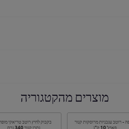
מוצרים מהקטגוריה
ה - רוטב עגבניות מרוסקות קנור
בקבוק לחיץ רוטב טריאקי מופ
פאוץ' 10 ק"ג
נתרן קנור 340 גרם