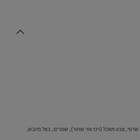
recipe
זה
ירופ גלוקוז, חומץ, עמילן מועבד (E1442), מולסה, מלח, סירופ סוכר שרוף, צבע מאכל (רכז גזר שחור), שמרים, בצל מיובש,