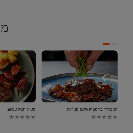
מת
המבורגר ברוטב יין אדום ופטריות
סטייק חציל טבעוני
לא
נשלחו
דירוגים
עבור