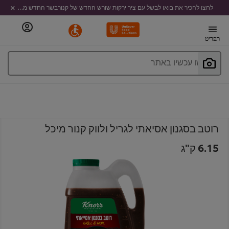
לחצו להכיר את בואו לבשל עם ציר ירקות שורש החדש של קנורבשר החדש מבית קנור
תפריט
חפשו עכשיו באתר
רוטב בסגנון אסיאתי לגריל ולווק קנור מיכל
6.15 ק"ג