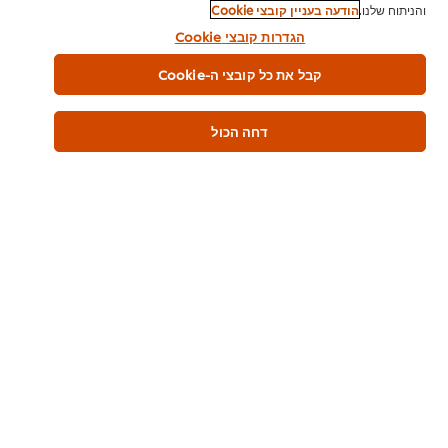
3.3 גרם
והניתוח שלנו.
הודעה בעניין קובצי Cookie
הגדרות קובצי Cookie
תוספים
קבל את כל קובצי ה-Cookie
ללא גלוטן
טבעוני Vegan Friendly
דחה הכול
ללא תוספת מונוסודיום גלוטמט
ללא צבעי מאכל
אלרגנים
שומשום
סויה
כשרות
פרווה
בד"צ העדה החרדית