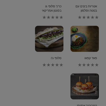
אטריות ביצים עם
כריך סלופי גו
בטטה וסלמון
בסגנון אמריקאי
לא
לא
נשלחו
נשלחו
דירוגים
דירוגים
עבור
עבור
recipe
recipe
זה
זה
פאד קפאו
סלופי ג'ו
לא
לא
נשלחו
נשלחו
דירוגים
דירוגים
עבור
עבור
recipe
recipe
זה
זה
המבורגר אסייתי