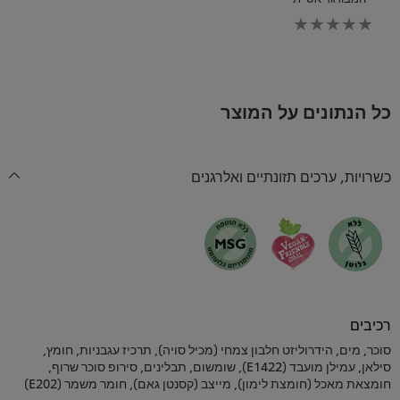
לא
נשלחו
דירוגים
עבור
recipe
זה
כל הנתונים על המוצר
כשרויות, ערכים תזונתיים ואלרגנים
רכיבים
סוכר, מים, הידרוליזט חלבון צמחי (מכיל סויה), תרכיז עגבניות, חומץ,
סילאן, עמילן מועבד (E1422), שומשום, תבלינים, סירופ סוכר שרוף,
חומצאת מאכל (חומצת לימון), מייצב (קסנטן גאם), חומר משמר (E202)