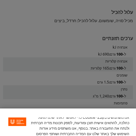
עלול להכיל
מכיל סויה, שומשום. עלול להכיל: חרדל, ביצים
ערכים תזונתיים
אנרגיה kJ
690 kJ
אנרגיה קלוריות
165 קלוריות
שומנים
1.5 גרם
נתרן
1,240 מ"ג
פחמימות
34.5 גרם
מתוכן סוכרים
אנו משתמשים בקובצי Cookie כדי לאפשר לאתר שלנו לפעול
כהלכה, להתאים אישית תוכן ומודעות, לספק תכונות מדיה חברתית
33.0 גרם
ולנתח את התעבורה באתר. בנוסף, אנו משתפים מידע אודות
חלבונים
השימוש שלך באתר שלנו עם המדיה החברתית ושותפי הפרסום