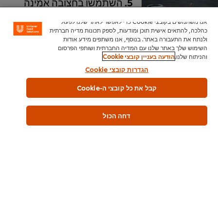
5. השתמשו בחצובה אמינה
אנו משתמשים בקובצי Cookie כדי לאפשר לאתר שלנו לפעול
אולי לא כל כך נוח לסחוב אותה, אבל לחצובה
כהלכה, להתאים אישית תוכן ומודעות, לספק תכונות מדיה חברתית
יש המון יתרונות. היא מאפשרת לבחור את
ולנתח את התעבורה באתר. בנוסף, אנו משתפים מידע אודות
המיקום האופטימלי של המצלמה, לשנות את
השימוש שלך באתר שלנו עם המדיה החברתית ושותפי הפרסום
הסטיילינג לאחר שמיקמתם את התמונה
והניתוח שלנו.
הודעה בעניין קובצי Cookie
לשביעות רצונכם, לשפר את חדות התמונה
הגדרות קובצי Cookie
ולהגדיל את הסיכוי לקבל תמונה נקייה יותר.
קבל את כל קובצי ה-Cookie
יש הרבה סוגים של חצובות. כיוון שנושא
התמונה הוא אוכל, כדאי להשתמש בחצובות
קטנות שאפשר להעמיד על השולחן.
דחה הכול
6. שדרגו את התמונה
באמצעות אפליקציות עריכה
יש אינספור אפליקציות לעריכת תמונות, רובן
בחינם - אנו ממליצים על
SnapSeed,
Afterlight ו-VSCO.
ניתן להשתמש בתכונות