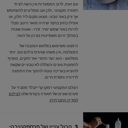
עם זאת, לרוב המסעדות אין גישה לציוד
תאורה מקצועי, ולכן אנו ממליצים להשתמש
אך ורק באור טבעי. מצאו מקום ליד חלון, או
אפילו בחוץ בחצר שיהיה מואר היטב מבלי
להיות באור שמש ישיר. זכרו - שעות שונות
במהלך היום משפיעות גם הן על האור.
הימנעו משימוש בפלאש המובנה של
המצלמה. אין משהו שהורס צילום טוב יותר
מפלאש - הוא יוצר החזרי אור חזקים, מוסיף
לתמונות גוונים והצללה לא טבעיים שקשה
להוציא בעריכה ונוטה להפוך את התמונה
לרדודה וחסרת חיים.
הצלם המקצועי רמקו קרייזבלד מסביר על
סוגים שונים של תאורה בקורס שלנו
לצילום
למדיה החברתית.
3. הכול עניין של פרספקטיבה: