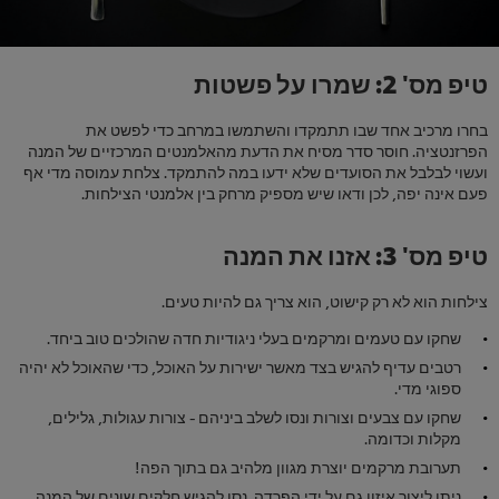
טיפ מס' 2: שמרו על פשטות
בחרו מרכיב אחד שבו תתמקדו והשתמשו במרחב כדי לפשט את
הפרזנטציה. חוסר סדר מסיח את הדעת מהאלמנטים המרכזיים של המנה
ועשוי לבלבל את הסועדים שלא ידעו במה להתמקד. צלחת עמוסה מדי אף
פעם אינה יפה, לכן ודאו שיש מספיק מרחק בין אלמנטי הצילחות.
טיפ מס' 3: אזנו את המנה
צילחות הוא לא רק קישוט, הוא צריך גם להיות טעים.
שחקו עם טעמים ומרקמים בעלי ניגודיות חדה שהולכים טוב ביחד.
רטבים עדיף להגיש בצד מאשר ישירות על האוכל, כדי שהאוכל לא יהיה
ספוגי מדי.
שחקו עם צבעים וצורות ונסו לשלב ביניהם - צורות עגולות, גלילים,
מקלות וכדומה.
תערובת מרקמים יוצרת מגוון מלהיב גם בתוך הפה!
ניתן ליצור איזון גם על ידי הפרדה. נסו להגיש חלקים שונים של המנה