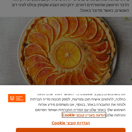
הדבר הראשון שהאורחים רואים. ירוק הוא הצבע שקופץ ובולט לעיני רוב
האנשים, כאשר מדובר באוכל.
אנו משתמשים בקובצי Cookie כדי לאפשר לאתר שלנו לפעול
טיפ מס' 7: שחקו עם רטבים
כהלכה, להתאים אישית תוכן ומודעות, לספק תכונות מדיה חברתית
ולנתח את התעבורה באתר. בנוסף, אנו משתפים מידע אודות
השימוש שלך באתר שלנו עם המדיה החברתית ושותפי הפרסום
כיצד אתם מתכוונים להגיש את הרוטב? מלבד העובדה שהם יוצרים שכבה
והניתוח שלנו.
הודעה בעניין קובצי Cookie
נוספת של טעם ועומק, רטבים נועדו גם למטרות דקורטיביות. הם אלמנט
הגדרות קובצי Cookie
ויזואלי שמחבר בין כל האלמנטים. להלן מספר טיפים לשילוב רטבים בצלחת: