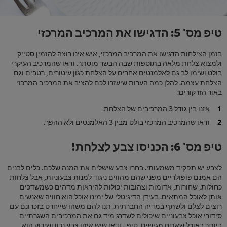
טיפ מס' 5: הדגישו את המרכיב המרכזי
בזמן הצילחות הדגישו את המרכיב המרכזי, איש אינו רוצה להזמין סטייק
ולמצוא צלחת מלאה בתוספות שבה הבשר מוסתר. ודאו שהמרכיב העיקרי
בולט ושימו לב גם לאלמנטים אחרים על הצלחת כגון עיטורים, רטבים וגם
הצלחת עצמה. להלן כמה הערות שיעזרו לכם להציב את המרכיב המרכזי
באור הזרקורים:
אזנו בין גודל 3 המרכיבים של הצלחת.
ודאו שהמרכיב המרכזי בולט מבין 3 האלמנטים ולא ההפך.
טיפ מס' 6: הכניסו צבע לצלחת!
לצבע יש תפקיד משמעותי. בחרו צבע שישלים את המנה שלכם. כלים לבנים
הם אמנם פופולריים מפני שהם מהווים ניגוד למנות צבעוניות, אבל צלחות
כחולות, שחורות, אדומות וצהובות יכולות להיראות מדהים כשמשדכים
אותן לאוכל המתאים. בעידן הדיגיטלי של ימינו אוכל הוא חוויה שאנשים
רוצים לצלם ולשתף במדיה החברתית. תנו להם משהו שייחרט בזכרונם עם
סידורי אוכל צבעוניים שיכולים לשדרג מיד גם את המרכיבים השגרתיים
ביותר באוכל שאתם מגישים. טיפ - ודאו שיש איזון צבע נכון ושירוק הוא