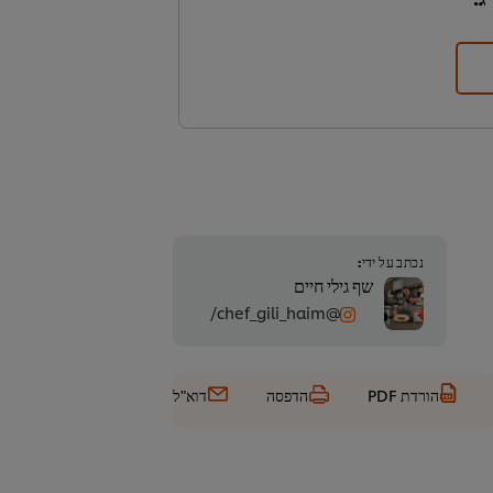
נכתב על ידי:
שף גילי חיים
@chef_gili_haim/
הורדת PDF
הדפסה
דוא"ל