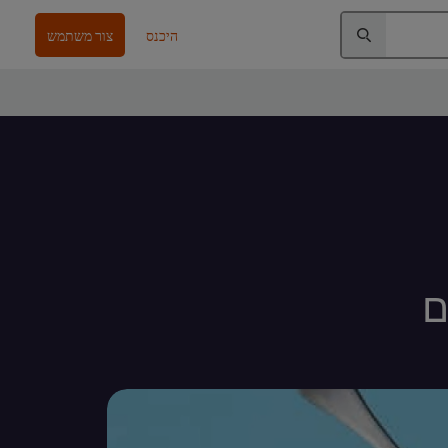
היכנס
צור משתמש
ם