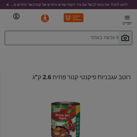
לחצו להכיר את בואו לבשל עם ציר ירקות שורש החדש של קנורבשר החדש מבית קנור
תפריט
חפשו עכשיו באתר
רוטב עגבניות פיקנטי קנור פחית 2.6 ק"ג