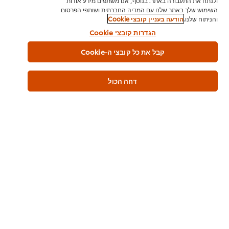
ולנתח את התעבורה באתר. בנוסף, אנו משתפים מידע אודות
(E1422), מגביר חוזק (קלציום כלוריד)
השימוש שלך באתר שלנו עם המדיה החברתית ושותפי הפרסום
והניתוח שלנו.
הודעה בעניין קובצי Cookie
הגדרות קובצי Cookie
עלול להכיל
עלול להכיל: שומשום
קבל את כל קובצי ה-Cookie
ערכים תזונתיים
דחה הכול
אנרגיה kJ
406 kJ
אנרגיה קלוריות
97 קלוריות
שומנים
5.0 גרם
מתוכם חומצות שומן רוויות
0.3 גרם
מתוכם חומצות שומן טראנס
0.5 גרם
נתרן
700 מ"ג