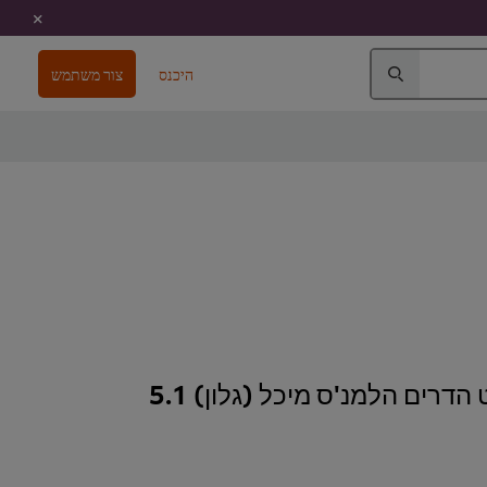
היכנס
צור משתמש
רוטב ויניגרט הדרים הלמנ'ס מיכל (גלון) 5.1