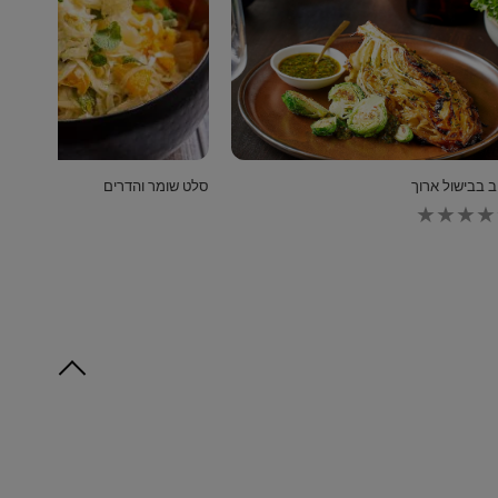
ב בבישול ארוך
סלט שומר והדרים
לא
נשלחו
דירוגים
עבור
recipe
זה