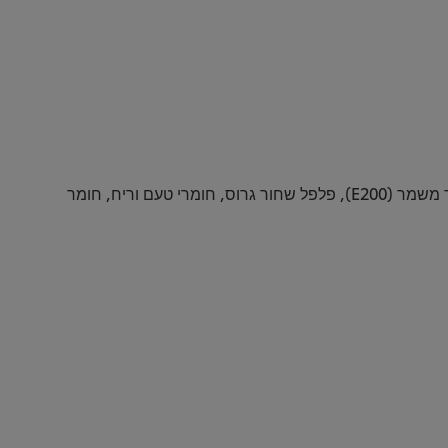
מים, שמן צמחי, חומץ, סוכר, רכז תפוז (5%), רכז לימון ( 2%), חרדל (2%), מלח, עמילן מעובד (E1422), מייצב ,(קסנטן גאם) חומר משמר (E200), פלפל שחור גרוס, חומרי טעם וריח, חומר