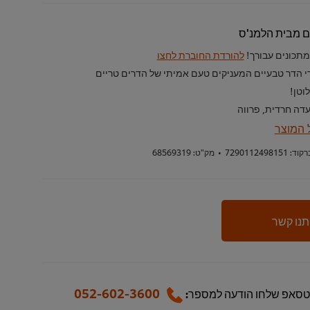
ים מבית הלמנ'ס
מתכונים עבורך!
להורדת החוברת לחצו
רי הדר טבעיים המעניקים טעם אמיתי של הדרים טריים
וטן!
עדה חרדית, פרווה
 המוצר
רקוד:
7290112498151
•
מק"ט:
68569319
תנו קשר
052-602-3600
טסאפ שלחו הודעה למספר: