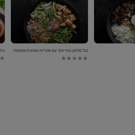
בול סלמון בטריאקי עם אטריות שעועית שקופות
כרו
לא
לא
נשלחו
נשלחו
דירוגים
דירוגים
עבור
עבור
recipe
recipe
זה
זה