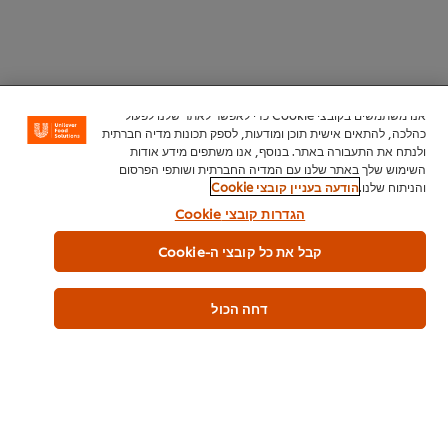
חזור אל הנעת צוות המטבח
אנו משתמשים בקובצי Cookie כדי לאפשר לאתר שלנו לפעול
כהלכה, להתאים אישית תוכן ומודעות, לספק תכונות מדיה חברתית
ולנתח את התעבורה באתר. בנוסף, אנו משתפים מידע אודות
עוד כתבות בנושא
השימוש שלך באתר שלנו עם המדיה החברתית ושותפי הפרסום
והניתוח שלנו.
הודעה בעניין קובצי Cookie
הגדרות קובצי Cookie
קבל את כל קובצי ה-Cookie
דחה הכול
הנעת צוות המטבח
כללי יסוד למנהיגות בניהול מסעדה