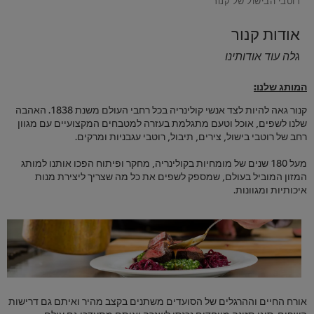
אודות קנור
גלה עוד אודותינו
המותג שלנו:
קנור גאה להיות לצד אנשי קולינריה בכל רחבי העולם משנת 1838. האהבה
שלנו לשפים, אוכל וטעם מתגלמת בעזרה למטבחים המקצועיים עם מגוון
רחב של רוטבי בישול, צירים, תיבול, רוטבי עגבניות ומרקים.
מעל 180 שנים של מומחיות בקולינריה, מחקר ופיתוח הפכו אותנו למותג
המזון המוביל בעולם, שמספק לשפים את כל מה שצריך ליצירת מנות
איכותיות ומגוונות.
אורח החיים וההרגלים של הסועדים משתנים בקצב מהיר ואיתם גם דרישות
השפים. סוגי תזונה מיוחדים נכנסו לשגרה ואיתם מתעדכן גם עולם