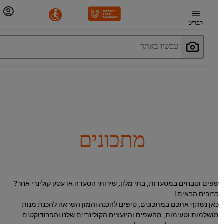
תפריט
חפשו עכשיו באתר
מתכונים
פים וטבחים במסעדות, בתי מלון, שירותי הסעדה או עסק קולינרי אחר?
רוכים הבאים!
אן נשתף אתכם במתכונים, טיפים להכנה והמון השראה להכנת מנות
ושלמות וטעימות, מהשפים והיועצים הקולינריים שלנו והפרודוקטים