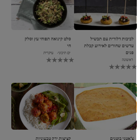
לביבות דלורית עם תבשיל
סלט קינואה תפוחי עץ וסלק
עדשים שחורים לאירוע קבלת
חי
פנים
ים תיכוני
עיקרית
לא
ראשונה
נשלחו
לא
דירוגים
נשלחו
עבור
דירוגים
recipe
עבור
זה
recipe
זה
צ'אטני בוטנים
קציצות ירק טבעוניות