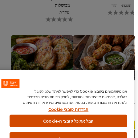
מבושלות
תוספת
הודי
לא
עיקרית
נשלחו
לא
דירוגים
נשלחו
עבור
דירוגים
recipe
עבור
זה
recipe
זה
קציצות ירק טבעוניות מטוגנות
קציצות ירק טבעוניות אפויות
אנו משתמשים בקובצי Cookie כדי לאפשר לאתר שלנו לפעול
כהלכה, להתאים אישית תוכן ומודעות, לספק תכונות מדיה חברתית
עיקרית
עיקרית
לא
לא
ולנתח את התעבורה באתר. בנוסף, אנו משתפים מידע אודות השימוש
נשלחו
נשלחו
שלך באתר שלנו עם המדיה החברתית ושותפי הפרסום והניתוח
הגדרות קובצי Cookie
דירוגים
דירוגים
שלנו.
הודעה בעניין קובצי Cookie
עבור
עבור
קבל את כל קובצי ה-Cookie
recipe
recipe
זה
זה