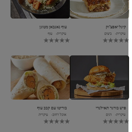
קיגל יאפצ'וק
עוף נאנבאן מטוגן
עיקרית
ביצים
עיקרית
עוף
לא
לא
נשלחו
נשלחו
דירוגים
דירוגים
עבור
עבור
recipe
recipe
זה
זה
פיש בורגר תאילנדי
בוריטו עם קבב עוף
עיקרית
דגים
אוכל רחוב
עיקרית
לא
לא
נשלחו
נשלחו
דירוגים
דירוגים