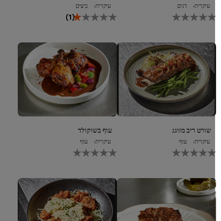
עיקרית
דגים
עיקרית
ביצים
לא
הדירוג
(1)
נשלחו
הממוצע
דירוגים
של
עבור
קיגל
recipe
ירושלמי
זה
זה
הוא
1.0
מתוך
5
מ-1
דירוגים.
שורט ריב מזוגג
עוף בשוקולד
עיקרית
עוף
עיקרית
עוף
לא
לא
נשלחו
נשלחו
דירוגים
דירוגים
עבור
עבור
recipe
recipe
זה
זה