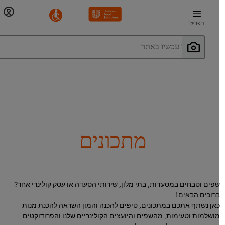
תפריט
חפשו עכשיו באתר
מתכונים
פים וטבחים במסעדות, בתי מלון, שירותי הסעדה או עסק קולינרי אחר?
רוכים הבאים!
אן נשתף אתכם במתכונים, טיפים להכנה והמון השראה להכנת מנות
ושלמות וטעימות, מהשפים והיועצים הקולינריים שלנו והפרודוקטים