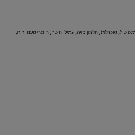
, סובין חיטה, קמח תירס), ממתיקים (מלטיטול, סוכרלוז), חלבון סויה, עמילן חיטה, חומרי טעם וריח,