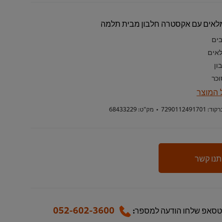
מלאים עם אקסטרה חלבון מבית תלמה
בים
לאים
וכר
 המוצר
רקוד:
7290112491701
•
מק"ט:
68433229
תנו קשר
052-602-3600
טסאפ שלחו הודעה למספר: