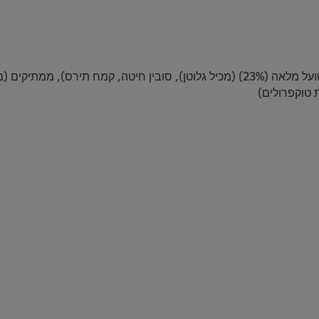
דגנים (66%) (קמח חיטה מלא (25%) (מכיל גלוטן), שיבולת שועל מלאה (23%) (מכיל גלוטן)
 טוקפרולים)