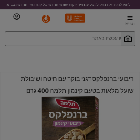
לחצו להכיר את בואו לבשל עם ציר ירקות שורש החדש של קנורבשר החדש מבית קנור
תפריט
חפשו עכשיו באתר
ריבועי ברנפלקס דגני בוקר עם חיטה ושיבולת
שועל מלאות בטעם קינמון תלמה 400 גרם