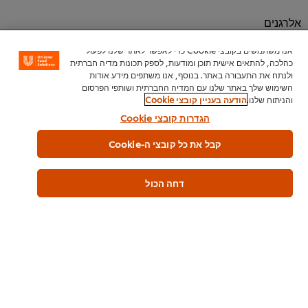
אלרגנים
גלוטן חיטה
אנו משתמשים בקובצי Cookie כדי לאפשר לאתר שלנו לפעול
גלוטן שיבולת שועל
כהלכה, להתאים אישית תוכן ומודעות, לספק תכונות מדיה חברתית
ולנתח את התעבורה באתר. בנוסף, אנו משתפים מידע אודות
גלוטן שעורה
השימוש שלך באתר שלנו עם המדיה החברתית ושותפי הפרסום
והניתוח שלנו.
הודעה בעניין קובצי Cookie
הגדרות קובצי Cookie
כשרות
פרווה
קבל את כל קובצי ה-Cookie
בד"צ העדה החרדית
דחה הכול
מידע כללי
שימוש במוצר