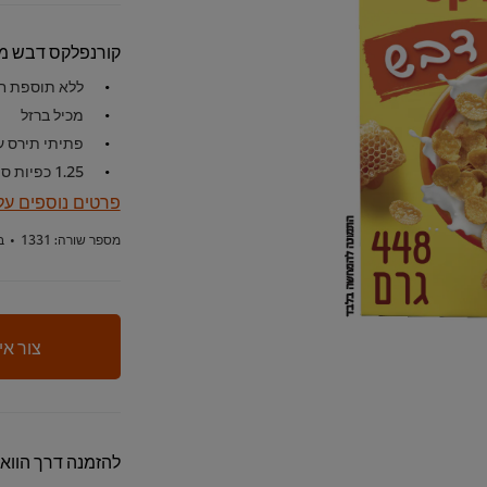
קורנפלקס דבש מ
ללא תוספת ח
מכיל ברזל
פתיתי תירס ע
1.25 כפיות סוכר למנה* * מנת דגנים = 30 גר', כפית סוכר = 4 גר'
פרטים נוספים על
מספר שורה:
1331
•
ב
צור אי
להזמנה דרך הווא