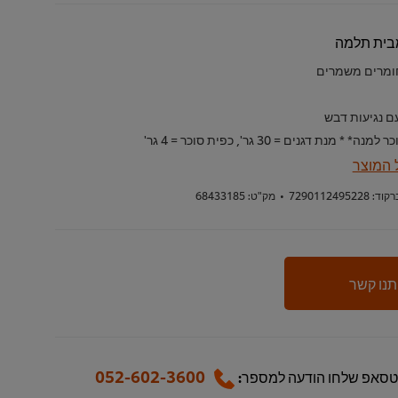
בית תלמה
ומרים משמרים
ם נגיעות דבש
 המוצר
רקוד:
7290112495228
•
מק"ט:
68433185
תנו קשר
052-602-3600
טסאפ שלחו הודעה למספר: