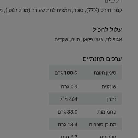
קמח תירס (77%), סוכר, תמצית לתת שעורה (מכיל גלוטן), מלח, דבש (0.75%), סירופ סוכר שרוף, מתחלב (E471), חומרי טעם וריח, תערובת ויטמינים, ברזל
עלול להכיל
אגוזי לוז, אגוזי פקאן, סויה, שקדים
ערכים תזונתיים
סימון תזונתי
ל-100 גרם
שומנים
0.9 גרם
נתרן
464 מ"ג
פחמימות
88.0 גרם
מתוכן סוכרים
18.4 גרם
חלבונים
6.7 גרם