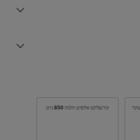
שקד
קורנפלקס אלופים תלמה 850 גרם
תלמה דגני ב