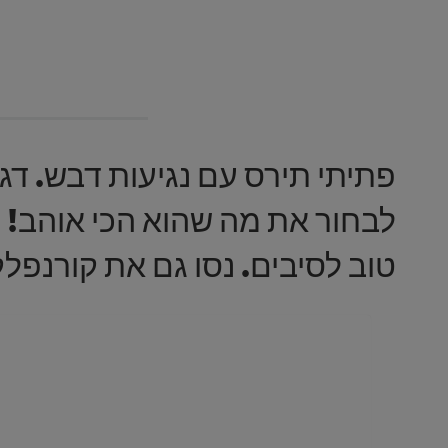
פתיתי תירס עם נגיעות דבש. דגני
טוב לסיבים. נסו גם את קורנפלקס מלא, המכיל 70% קמח תיר