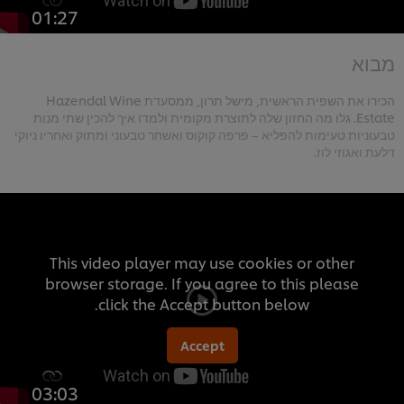
01:27
מבוא
הכירו את השפית הראשית, מישל תרון, ממסעדת Hazendal Wine
Estate. גלו מה החזון שלה לתוצרת מקומית ולמדו איך להכין שתי מנות
טבעוניות טעימות להפליא – פרפה קוקוס ואשחר טבעוני ומתוק ואחריו ניוקי
דלעת ואגוזי לוז.
This video player may use cookies or other
browser storage. If you agree to this please
click the Accept button below.
Accept
03:03