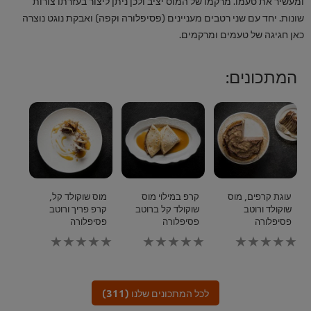
ומעשיר את טעמו. מרקמו של המוס יציב ולכן ניתן ליצור בעזרתו צורות
שונות. יחד עם שני רטבים מעניינים (פסיפלורה וקפה) ואבקת נוגט נוצרה
כאן חגיגה של טעמים ומרקמים.
המתכונים:
עוגת קרפים, מוס
קרפ במילוי מוס
מוס שוקולד קל,
שוקולד ורוטב
שוקולד קל ברוטב
קרפ פריך ורוטב
פסיפלורה
פסיפלורה
פסיפלורה
לא
לא
לא
נשלחו
נשלחו
נשלחו
דירוגים
דירוגים
דירוגים
עבור
עבור
עבור
recipe
recipe
recipe
לכל המתכונים שלנו (311)
זה
זה
זה