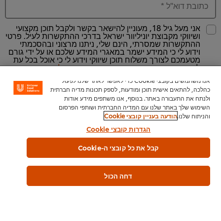
כתובת דוא"ל
*
אני מעל גיל 18, מעוניין להישאר בקשר ולקבל תוכן מקצועי
ושיווקי מקבוצת יוניליוור ישראל בדרכי ההתקשרות לעיל. פרטי
ההתקשרות שמסרתי, הינם שלי, ניתנו מרצוני ובהסכמתי
וידוע לי כי המידע ישמר במאגרי המידע שלכם או על ידי גורם
מטעמכם לצורך משלוח תוכן שיווקי וידוע לי כי אוכל בכל עת
לבקש את הסרתי מהמאגר, כאמור ובכפוף
להודעת הפרטיות
באתר זה
אנו משתמשים בקובצי Cookie כדי לאפשר לאתר שלנו לפעול
כהלכה, להתאים אישית תוכן ומודעות, לספק תכונות מדיה חברתית
ולנתח את התעבורה באתר. בנוסף, אנו משתפים מידע אודות
השימוש שלך באתר שלנו עם המדיה החברתית ושותפי הפרסום
והניתוח שלנו.
הודעה בעניין קובצי Cookie
הגדרות קובצי Cookie
קבל את כל קובצי ה-Cookie
להורדת החוברת >
דחה הכול
לקריאה נוספת