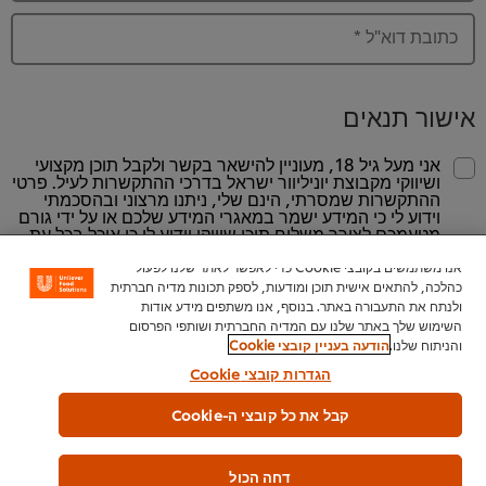
כתובת דוא"ל
*
אישור תנאים
אני מעל גיל 18, מעוניין להישאר בקשר ולקבל תוכן מקצועי
ושיווקי מקבוצת יוניליוור ישראל בדרכי ההתקשרות לעיל. פרטי
ההתקשרות שמסרתי, הינם שלי, ניתנו מרצוני ובהסכמתי
וידוע לי כי המידע ישמר במאגרי המידע שלכם או על ידי גורם
מטעמכם לצורך משלוח תוכן שיווקי וידוע לי כי אוכל בכל עת
לבקש את הסרתי מהמאגר, כאמור ובכפוף
להודעת הפרטיות
באתר זה
אנו משתמשים בקובצי Cookie כדי לאפשר לאתר שלנו לפעול
כהלכה, להתאים אישית תוכן ומודעות, לספק תכונות מדיה חברתית
ולנתח את התעבורה באתר. בנוסף, אנו משתפים מידע אודות
השימוש שלך באתר שלנו עם המדיה החברתית ושותפי הפרסום
קראתי ואני מסכים
לתנאי השימוש
*
והניתוח שלנו.
הודעה בעניין קובצי Cookie
הגדרות קובצי Cookie
קבל את כל קובצי ה-Cookie
דחה הכול