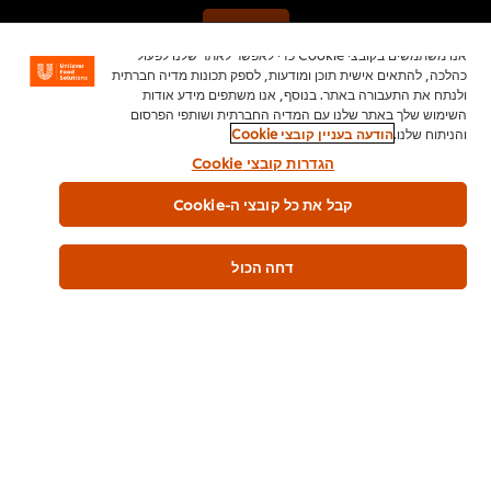
Accept
אנו משתמשים בקובצי Cookie כדי לאפשר לאתר שלנו לפעול
כהלכה, להתאים אישית תוכן ומודעות, לספק תכונות מדיה חברתית
מי לא אוהב קציצות ברוטב אדום?
00:00
ולנתח את התעבורה באתר. בנוסף, אנו משתפים מידע אודות
השימוש שלך באתר שלנו עם המדיה החברתית ושותפי הפרסום
והניתוח שלנו.
הודעה בעניין קובצי Cookie
הגדרות קובצי Cookie
קבל את כל קובצי ה-Cookie
This video player may use cookies or other
דחה הכול
browser storage. If you agree to this please
click the Accept button below.
Accept
מרק ירקות עם הדגש שעושה את הדגש!
00:00