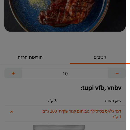
רכיבים
הוראות הכנה
+
−
tupi vfb, vnbv:
שוק האווז
3 ק"ג
דמי גלאס בסיס לרוטב חום קנור שקית
200 גרם
1 ק"ג