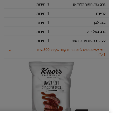
גרם גזר, חתוך לג’וליאן
1 יחידות
כרישה
1 יחידות
בצל לבן
1 יחידה
גרם בצל ירוק
1 יחידות
קליפת תפוז מחצי תפוז
1 יחידות
דמי גלאס בסיס לרוטב חום קנור שקית
300 גרם
1 ק"ג