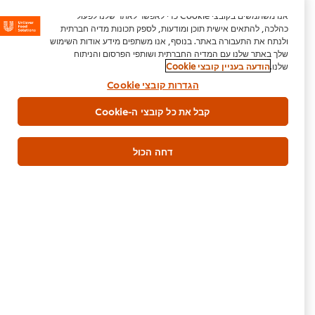
אנו משתמשים בקובצי Cookie כדי לאפשר לאתר שלנו לפעול
כהלכה, להתאים אישית תוכן ומודעות, לספק תכונות מדיה חברתית
ולנתח את התעבורה באתר. בנוסף, אנו משתפים מידע אודות השימוש
צור איתנו קשר
שלך באתר שלנו עם המדיה החברתית ושותפי הפרסום והניתוח
שלנו.
הודעה בעניין קובצי Cookie
הגדרות קובצי Cookie
גרם מים
2 ליטר
קבל את כל קובצי ה-Cookie
אסייאתי
עיקרית
עוף
בשרי
דחה הכול
הורדת PDF
דוא"ל