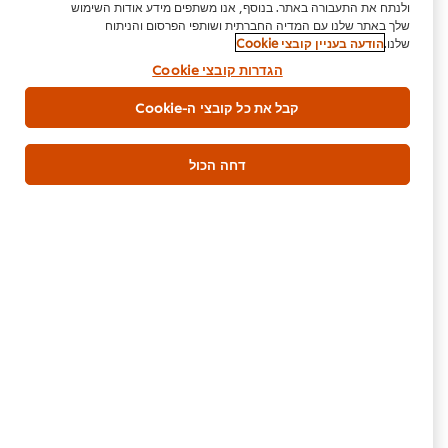
ולנתח את התעבורה באתר. בנוסף, אנו משתפים מידע אודות השימוש
שלך באתר שלנו עם המדיה החברתית ושותפי הפרסום והניתוח
שלנו.
הודעה בעניין קובצי Cookie
רוטב ויניגרט הדרים הלמנ'ס מיכל (גלון)
1000 גרם
הגדרות קובצי Cookie
5.1 ק"ג
קבל את כל קובצי ה-Cookie
אסייאתי
בשרי
דחה הכול
היה הראשון לדרג.
הגש דירוג