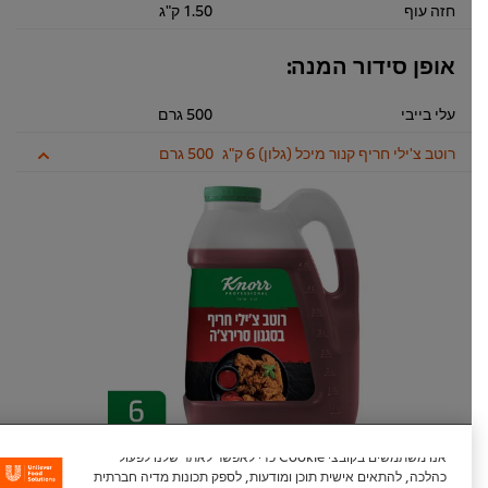
חזה עוף
1.50 ק"ג
אופן סידור המנה:
עלי בייבי
500 גרם
רוטב צ'ילי חריף קנור מיכל (גלון) 6 ק"ג
500 גרם
אנו משתמשים בקובצי Cookie כדי לאפשר לאתר שלנו לפעול
כהלכה, להתאים אישית תוכן ומודעות, לספק תכונות מדיה חברתית
צור איתנו קשר