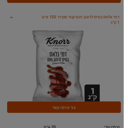
דמי גלאס בסיס לרוטב חום קנור שקית
150 גרם
1 ק"ג
צור איתנו קשר
טימין טרי
20 גרם