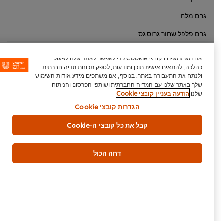
גרם מלח
גרם פלפל שחור גרוס גס
ביצה טרופה
2 יחידה
אנו משתמשים בקובצי Cookie כדי לאפשר לאתר שלנו לפעול
כהלכה, להתאים אישית תוכן ומודעות, לספק תכונות מדיה חברתית
ולנתח את התעבורה באתר. בנוסף, אנו משתפים מידע אודות השימוש
עיקרית
בשרי
ספרדי
שלך באתר שלנו עם המדיה החברתית ושותפי הפרסום והניתוח
שלנו.
הודעה בעניין קובצי Cookie
הגדרות קובצי Cookie
קבל את כל קובצי ה-Cookie
היה הראשון לדרג.
דחה הכול
הגש דירוג