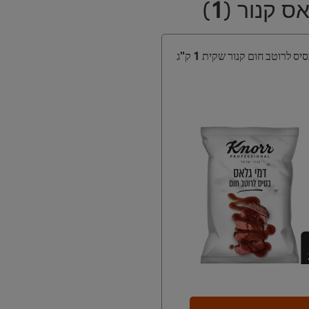
אס קנור
(
1
)
ס לרוטב חום קנור שקית 1 ק"ג