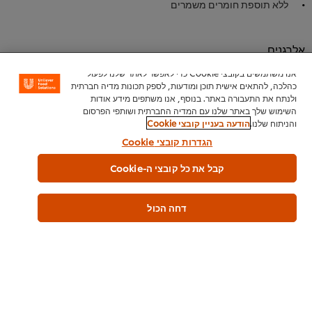
ללא תוספת חומרים משמרים
אלרגנים
אגוזי פקאן
אנו משתמשים בקובצי Cookie כדי לאפשר לאתר שלנו לפעול
כהלכה, להתאים אישית תוכן ומודעות, לספק תכונות מדיה חברתית
אגוזי לוז
ולנתח את התעבורה באתר. בנוסף, אנו משתפים מידע אודות
Soy
השימוש שלך באתר שלנו עם המדיה החברתית ושותפי הפרסום
בוטנים
והניתוח שלנו.
הודעה בעניין קובצי Cookie
הגדרות קובצי Cookie
כשרות
קבל את כל קובצי ה-Cookie
פרווה
בד"צ העדה החרדית
דחה הכול
מידע כללי