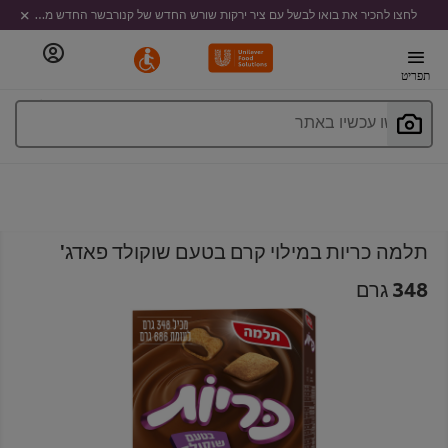
לחצו להכיר את בואו לבשל עם ציר ירקות שורש החדש של קנורבשר החדש מבית קנור
תפריט
חפשו עכשיו באתר
תלמה כריות במילוי קרם בטעם שוקולד פאדג'
348 גרם