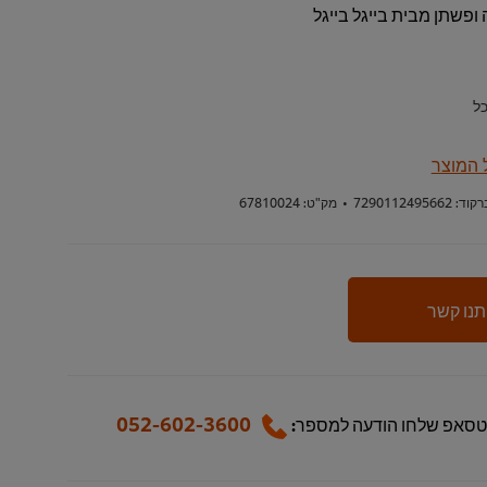
פשתן מבית בייגל בייגל
ל
 המוצר
רקוד:
7290112495662
•
מק"ט:
67810024
תנו קשר
052-602-3600
טסאפ שלחו הודעה למספר: