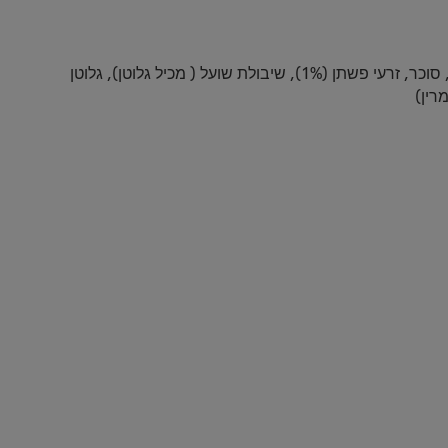
קמח חיטה מלא 65% ( קמח חיטה, סובין, נבט) (מכיל גלוטן), שמנים צמחיים, סירופ גלוקוז, לתת שעורה ( מכיל גלוטן), עמילן תירס, סוכר, זרעי פשתן (1%), שיבולת שועל ( מכיל גלוטן), גלוטן