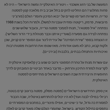
המעשה של בני הזוג אשכנזי – ויטוריה האיטלקייה ומשה הישראלי – היה לא
פחות מחלוצי! הם החליטו להקים בתל אביב בית מלאכה קטן לפסטה
טרייה. הרשויות הערימו קשיים על ייבוא המיכון וחומרי הגלם (פורצ'יני
מיובשות, פרמזן, ריקוטה ומחית עגבניות למשל). ולמרות הכל בשנת 1988
נפתחה "איל פסטאיו", חנות לממכר פסטה טרייה, וכעבור שלוש שנים
נפתחה לצידה גם מסעדה (שעדיין איתנו וכבר מנוהלת בידי הדור השלישי).
זו הונצחה בספר "שירת הסירנה" של עירית לינור וגם הסופר יורם קניוק, שכן
ולקוח קבוע, כתב לא מעט אודותיה. מאז שטפו את הרחובות פסטות רבות
ואיכותיות והתנחלו בבתים, בלבבות (ובירכיים).
עם עשרות מנות על טהרת הספגטי ורטבים שנעו בין קלאסיקה איטלקית
לקריצות למזרח התיכון והרחוק – מדובר באחד הביטויים המובהקים לדרך
החופשית והיצירתית שבה השפים הישראלים מתייחסים לפסטה
האיטלקית.
אין ספק: החידושים הישראליים (פסטה מסלק, פסטה ברוטב קרם בטטה,
רביולי במילוי לבנה ועוד) לא היו יכולים להתרחש באיטליה, שבה הכבוד
למסורת כה גדול, עד כי שינויים, אפילו מינוריים, במתכונים המסורתיים
נתפסים כחילול הקודש. בישראל, שחומרי הגלם שלה מאוד קרובים לאלה