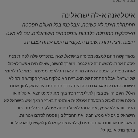
איטליאנה א-לה ישראלינה
ההתחלה היתה לא פשוטה, אבל כמו בכל העולם הפסטה
האיטלקית התנחלה בלבבות ובמטבחים הישראליים. עם לא מעט
חוצפה ויצירתיות השפים המקומיים הפכו אותה לצברית.
מאוד קשה היום למצוא מסעדה בישראל, שאין בתפריט שלה לפחות מנת
פסטה אחת. למעשה זה לא לגמרי מופרך לחשוב, שאילו היה אפשר לאכול
אותה בפיתה, הפסטה היתה מדיחה את הפלאפל ממעמדו כמאכל הלאומי
של ישראל. אבל ההתחלה של האטרייה האיטלקית בארץ הקודש היתה לא
פשוטה. כמו כל מהגר גם דרכה היתה דרך חתחתים. עד עמוק לתוך שנות
ה-70' העם היושב בציון לא לגמרי הכיר בקיומה. למעט יוצאי איטליה או
כאלה שזכו לאכול במסעדה איטלקית אותנטית בארץ המגף איש בישראל לא
הכיר, וודאי לא אימץ, את הנוהג לאכול פסטה איטלקית כהלכתה. רוב
הישראלים גם לא ממש הבינו את ההבדל בין פסטה לסתם אטריות,
והאטריות שרווחו באותם ימים (שלפעמים קראו להן לוקשים) נאכלו לרוב
בתוך מרק או בקוגל.