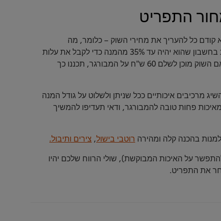
קודם כל להעריך את מחירי השוק – כלומר, מה
האורחים שלכם מוכנים לשלם למנה, ואז יש לקחת בחשבון שהוא יהיה עד 35% מהמנה כדי לקבל את עלות
המזון שאיתו תצטרכו לעבוד כדי להכין את המנה. אם השוק מוכן לשלם 60 ש"ח על המבורגר, תכננו כך
יג מרכיבים איכותיים ככל שניתן ולשלוט על גודל המנה
איכות פחות טובה להמבורגר, ודאי תעדיפו להמשיך
 למנות בהכנה קלה ומהירה
רוטבי בישול
,
צירים ותיבול.
התפשר על האיכות המבוקשת), שולי הרווח שלכם יהיו
מחר את התפריט.