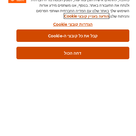
ולנתח את התעבורה באתר. בנוסף, אנו משתפים מידע אודות
השימוש שלך באתר שלנו עם המדיה החברתית ושותפי הפרסום
והניתוח שלנו.
הודעה בעניין קובצי Cookie
הגדרות קובצי Cookie
קבל את כל קובצי ה-Cookie
דחה הכול
This video player may use cookies or other
browser storage. If you agree to this please
click the Accept button below.
Accept
הצצה על עולם הקולינריה העתידי
00:00