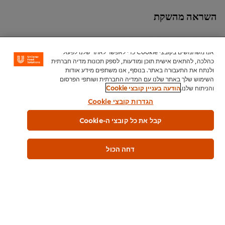
השראה מהשקת
תפריטי העתיד 2025
אנו משתמשים בקובצי Cookie כדי לאפשר לאתר שלנו לפעול
כהלכה, להתאים אישית תוכן ומודעות, לספק תכונות מדיה חברתית
מזמינים אתכם לצלול לעולם של חדשנות קולינרית עם המגמות והפיתוחים
ולנתח את התעבורה באתר. בנוסף, אנו משתפים מידע אודות
השימוש שלך באתר שלנו עם המדיה החברתית ושותפי הפרסום
האחרונים בתעשיית המזון העולמית
והניתוח שלנו.
הודעה בעניין קובצי Cookie
הגדרות קובצי Cookie
קבל את כל קובצי ה-Cookie
דחה הכול
גלו את העולם הקולינרי המונע על ידי בינה
גלו את הסודות לטכני
מלאכותית בסדנת ה-AI שלנו!
עתיקות עם טוויסט ע