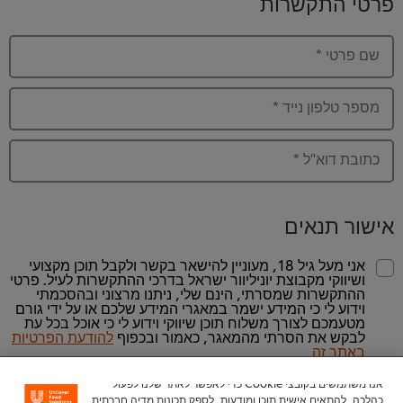
פרטי התקשרות
שם פרטי
*
מספר טלפון נייד
*
כתובת דוא"ל
*
אישור תנאים
אני מעל גיל 18, מעוניין להישאר בקשר ולקבל תוכן מקצועי
ושיווקי מקבוצת יוניליוור ישראל בדרכי ההתקשרות לעיל. פרטי
ההתקשרות שמסרתי, הינם שלי, ניתנו מרצוני ובהסכמתי
וידוע לי כי המידע ישמר במאגרי המידע שלכם או על ידי גורם
מטעמכם לצורך משלוח תוכן שיווקי וידוע לי כי אוכל בכל עת
לבקש את הסרתי מהמאגר, כאמור ובכפוף
להודעת הפרטיות
באתר זה
אנו משתמשים בקובצי Cookie כדי לאפשר לאתר שלנו לפעול
כהלכה, להתאים אישית תוכן ומודעות, לספק תכונות מדיה חברתית