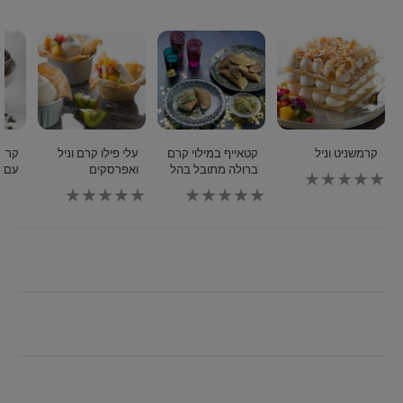
זה
זה
זה
קרמשניט וניל
קטאייף במילוי קרם
עלי פילו קרם וניל
קרמו
ברולה מתובל בהל
ואפרסקים
עם ת
לא
נשלחו
לא
לא
דירוגים
נשלחו
נשלחו
עבור
דירוגים
דירוגים
recipe
עבור
עבור
זה
recipe
recipe
זה
זה