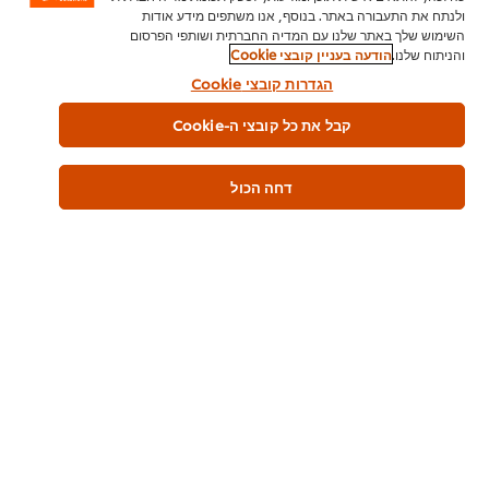
קראתי ואני מסכים
לתנאי השימוש
*
ולנתח את התעבורה באתר. בנוסף, אנו משתפים מידע אודות
השימוש שלך באתר שלנו עם המדיה החברתית ושותפי הפרסום
והניתוח שלנו.
הודעה בעניין קובצי Cookie
הגדרות קובצי Cookie
קבל את כל קובצי ה-Cookie
דחה הכול
לשליחה >>
סדרת מוצרי קארט ד'אור >>
רוטב בטעם קרמל מלוח קארט דאור מיכל
סירופ בטעם מיי
(גלון) 6.4 ק"ג