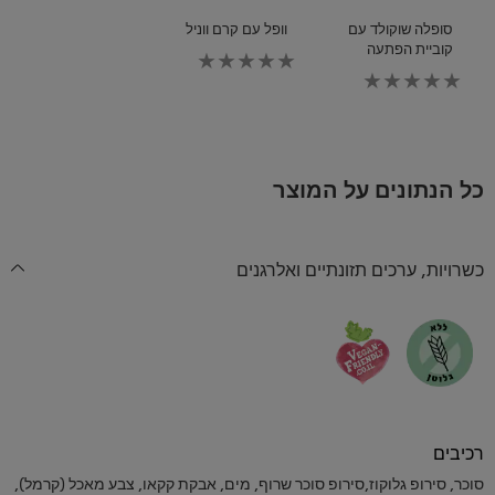
סופלה שוקולד עם
וופל עם קרם ווניל
קוביית הפתעה
לא
לא
נשלחו
נשלחו
דירוגים
דירוגים
עבור
עבור
recipe
recipe
זה
זה
כל הנתונים על המוצר
כשרויות, ערכים תזונתיים ואלרגנים
רכיבים
סוכר, סירופ גלוקוז,סירופ סוכר שרוף, מים, אבקת קקאו, צבע מאכל (קרמל),