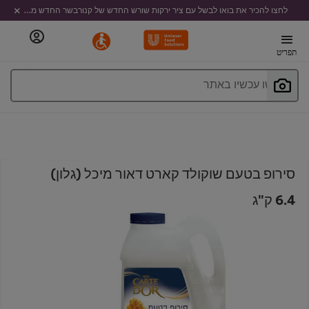
לחצו להכיר את בואו לבשל עם ציר ירקות שורש החדש של קנורבשר החדש מבית קנור
תפריט
חפשו עכשיו באתר
סירופ בטעם שוקולד קארט דאור מיכל (גלון)
6.4 ק"ג