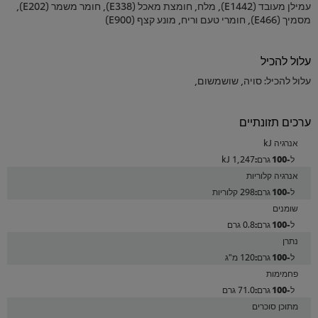
עמילן מעובד (E1442), מלח, חומצת מאכל (E338), חומר משמר (E202),
מסמיך (E466), חומרי טעם וריח, מונע קצף (E900)
עלול להכיל
עלול להכיל: סויה, שושמשום,
ערכים תזונתיים
אנרגיה kJ
1,247 kJ
אנרגיה קלוריות
298 קלוריות
שומנים
0.8 גרם
נתרן
120 מ"ג
פחמימות
71.0 גרם
מתוכן סוכרים