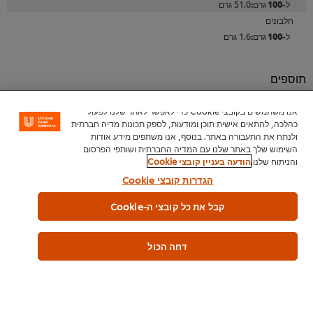
51.0 גרם
חלבונים
1.6 גרם
תוספים
ללא גלוטן
אנו משתמשים בקובצי Cookie כדי לאפשר לאתר שלנו לפעול
טבעוני Vegan Friendly
כהלכה, להתאים אישית תוכן ומודעות, לספק תכונות מדיה חברתית
ללא רכיבים מן החי
ולנתח את התעבורה באתר. בנוסף, אנו משתפים מידע אודות
השימוש שלך באתר שלנו עם המדיה החברתית ושותפי הפרסום
והניתוח שלנו.
הודעה בעניין קובצי Cookie
אלרגנים
הגדרות קובצי Cookie
סולפיט
קבל את כל קובצי ה-Cookie
כשרות
דחה הכול
פרווה
בד"צ העדה החרדית