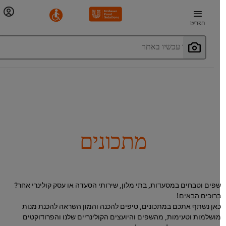
תפריט
חפשו עכשיו באתר
מתכונים
פים וטבחים במסעדות, בתי מלון, שירותי הסעדה או עסק קולינרי אחר?
רוכים הבאים!
אן נשתף אתכם במתכונים, טיפים להכנה והמון השראה להכנת מנות
ושלמות וטעימות, מהשפים והיועצים הקולינריים שלנו והפרודוקטים