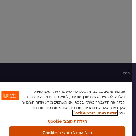
דירוגים
עבור
recipe
זה
בית
מי אנחנו
אנו משתמשים בקובצי Cookie כדי לאפשר לאתר שלנו לפעול
כהלכה, להתאים אישית תוכן ומודעות, לספק תכונות מדיה חברתית
השראה
ולנתח את התעבורה באתר. בנוסף, אנו משתפים מידע אודות השימוש
שלך באתר שלנו עם המדיה החברתית ושותפי הפרסום והניתוח
חנות מוצרים
שלנו.
הודעה בעניין קובצי Cookie
הגדרות קובצי Cookie
מתכונים לשפים
קבל את כל קובצי ה-Cookie
הכשרת שף