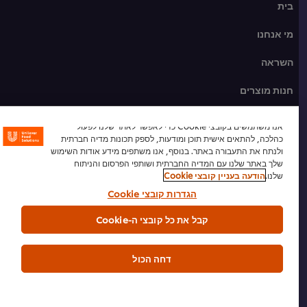
בית
מי אנחנו
השראה
חנות מוצרים
מתכונים לשפים
אנו משתמשים בקובצי Cookie כדי לאפשר לאתר שלנו לפעול
כהלכה, להתאים אישית תוכן ומודעות, לספק תכונות מדיה חברתית
הכשרת שף
ולנתח את התעבורה באתר. בנוסף, אנו משתפים מידע אודות השימוש
שלך באתר שלנו עם המדיה החברתית ושותפי הפרסום והניתוח
שלנו.
הודעה בעניין קובצי Cookie
הרשמה לניוזלטר
הגדרות קובצי Cookie
העדפות קובצי Cookie
קבל את כל קובצי ה-Cookie
אנא מחזרו
דחה הכול
תנאי שימוש
הודעת פרטיות