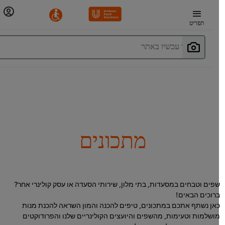
תפריט
חפשו עכשיו באתר
מתכונים
פים וטבחים במסעדות, בתי מלון, שירותי הסעדה או עסק קולינרי אחר?
רוכים הבאים!
אן נשתף אתכם במתכונים, טיפים להכנה והמון השראה להכנת מנות
ושלמות וטעימות, מהשפים והיועצים הקולינריים שלנו והפרודוקטים