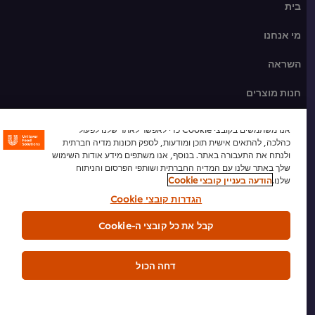
בית
מי אנחנו
השראה
חנות מוצרים
מתכונים לשפים
אנו משתמשים בקובצי Cookie כדי לאפשר לאתר שלנו לפעול
כהלכה, להתאים אישית תוכן ומודעות, לספק תכונות מדיה חברתית
הכשרת שף
ולנתח את התעבורה באתר. בנוסף, אנו משתפים מידע אודות השימוש
שלך באתר שלנו עם המדיה החברתית ושותפי הפרסום והניתוח
שלנו.
הודעה בעניין קובצי Cookie
הרשמה לניוזלטר
הגדרות קובצי Cookie
העדפות קובצי Cookie
קבל את כל קובצי ה-Cookie
אנא מחזרו
דחה הכול
תנאי שימוש
הודעת פרטיות