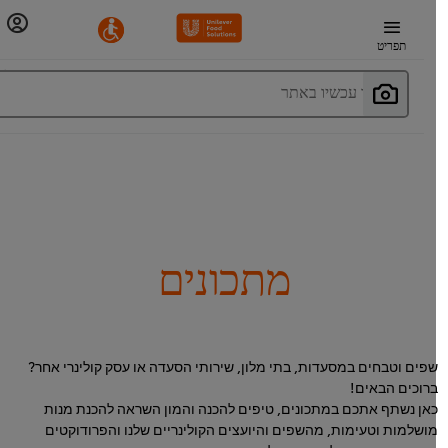
תפריט
חפשו עכשיו באתר
מתכונים
פים וטבחים במסעדות, בתי מלון, שירותי הסעדה או עסק קולינרי אחר?
רוכים הבאים!
אן נשתף אתכם במתכונים, טיפים להכנה והמון השראה להכנת מנות
ושלמות וטעימות, מהשפים והיועצים הקולינריים שלנו והפרודוקטים