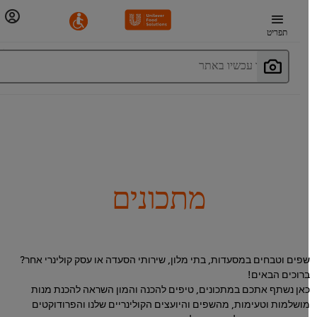
תפריט
חפשו עכשיו באתר
מתכונים
פים וטבחים במסעדות, בתי מלון, שירותי הסעדה או עסק קולינרי אחר?
רוכים הבאים!
אן נשתף אתכם במתכונים, טיפים להכנה והמון השראה להכנת מנות
ושלמות וטעימות, מהשפים והיועצים הקולינריים שלנו והפרודוקטים