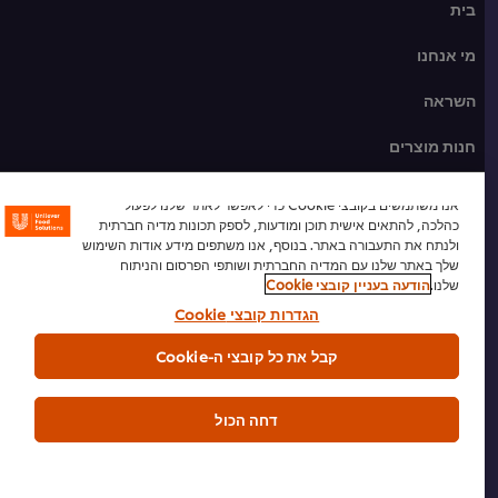
בית
מי אנחנו
השראה
חנות מוצרים
מתכונים לשפים
אנו משתמשים בקובצי Cookie כדי לאפשר לאתר שלנו לפעול
כהלכה, להתאים אישית תוכן ומודעות, לספק תכונות מדיה חברתית
הכשרת שף
ולנתח את התעבורה באתר. בנוסף, אנו משתפים מידע אודות השימוש
שלך באתר שלנו עם המדיה החברתית ושותפי הפרסום והניתוח
שלנו.
הודעה בעניין קובצי Cookie
הרשמה לניוזלטר
הגדרות קובצי Cookie
העדפות קובצי Cookie
קבל את כל קובצי ה-Cookie
אנא מחזרו
דחה הכול
תנאי שימוש
הודעת פרטיות