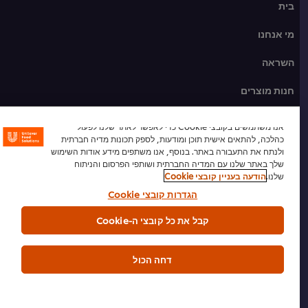
בית
מי אנחנו
השראה
חנות מוצרים
מתכונים לשפים
אנו משתמשים בקובצי Cookie כדי לאפשר לאתר שלנו לפעול
כהלכה, להתאים אישית תוכן ומודעות, לספק תכונות מדיה חברתית
הכשרת שף
ולנתח את התעבורה באתר. בנוסף, אנו משתפים מידע אודות השימוש
שלך באתר שלנו עם המדיה החברתית ושותפי הפרסום והניתוח
שלנו.
הודעה בעניין קובצי Cookie
הרשמה לניוזלטר
הגדרות קובצי Cookie
העדפות קובצי Cookie
קבל את כל קובצי ה-Cookie
אנא מחזרו
דחה הכול
תנאי שימוש
הודעת פרטיות