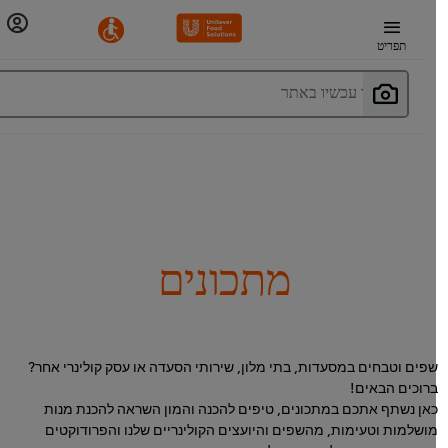
תפריט
חפשו עכשיו באתר
מתכונים
פים וטבחים במסעדות, בתי מלון, שירותי הסעדה או עסק קולינרי אחר?
רוכים הבאים!
אן נשתף אתכם במתכונים, טיפים להכנה והמון השראה להכנת מנות
ושלמות וטעימות, מהשפים והיועצים הקולינריים שלנו והפרודוקטים